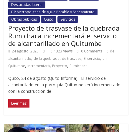
Destacadas lateral
E P Metropolitana de Agua Potable y Saneamiento
Obras públicas
Quito
Servicios
Proyecto de trasvase de la quebrada
Rumichaca incrementará el servicio
de alcantarillado en Quitumbe
24 agosto, 2023
1323 Views
0 Comments
de
,
,
,
,
alcantarillado
de la quebrada
de trasvase
El servicio
en
,
,
,
Quitumbe
incrementará
Proyecto
Rumichaca
Quito, 24 de agosto (Quito Informa).- El servicio de
alcantarillado en la parroquia Quitumbe será incrementado
con la construcción de
Leer más