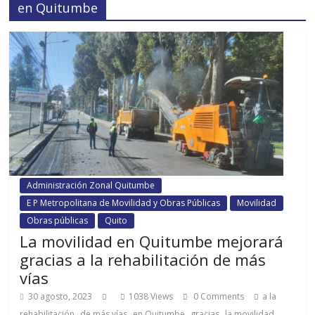
en Quitumbe
Administración Zonal Quitumbe
E P Metropolitana de Movilidad y Obras Públicas
Movilidad
Obras públicas
Quito
La movilidad en Quitumbe mejorará
gracias a la rehabilitación de más
vías
30 agosto, 2023
1038 Views
0 Comments
a la
,
,
,
,
,
rehabilitación
de más vías
en Quitumbe
gracias
la movilidad