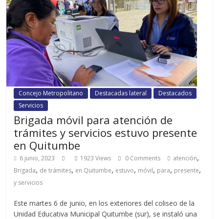
Concejo Metropolitano
Destacadas lateral
Destacados
Servicios
Brigada móvil para atención de
trámites y servicios estuvo presente
en Quitumbe
,
6 junio, 2023
1923 Views
0 Comments
atención
,
,
,
,
,
,
,
Brigada
de trámites
en Quitumbe
estuvo
móvil
para
presente
y servicios
Este martes 6 de junio, en los exteriores del coliseo de la
Unidad Educativa Municipal Quitumbe (sur), se instaló una