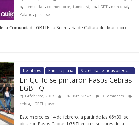
,
,
,
,
,
,
,
a
comunidad
conmemorar
iluminará
La
LGBTI
municipal
,
,
Palacio
para
se
de la Comunidad LGBTI+ La Secretaría de Cultura del Municipio
De interés
Primera plana
Secretaría de Inclusión Social
En Quito se pintaron Pasos Cebras
LGBTIQ
14 febrero, 2018
3689 Views
0 Comments
,
,
cebra
LGBTI
pasos
Este miércoles 14 de febrero, a partir de las 06h30, se
pintaron Pasos Cebras LGBTI en tres sectores de la