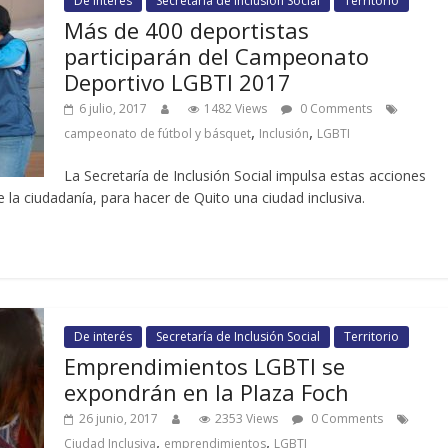
De interés
Secretaría de Inclusión Social
Territorio
Más de 400 deportistas
participarán del Campeonato
Deportivo LGBTI 2017
6 julio, 2017
1482 Views
0 Comments
,
,
campeonato de fútbol y básquet
Inclusión
LGBTI
La Secretaría de Inclusión Social impulsa estas acciones
e la ciudadanía, para hacer de Quito una ciudad inclusiva.
De interés
Secretaría de Inclusión Social
Territorio
Emprendimientos LGBTI se
expondrán en la Plaza Foch
26 junio, 2017
2353 Views
0 Comments
,
,
Ciudad Inclusiva
emprendimientos
LGBTI