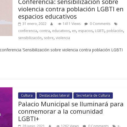
Conferencia: sensibilización sobre
violencia contra población LGBTI en
espacios educativos
31 enero, 2022
1411 Views
0 Comments
,
,
,
,
,
,
,
conferencia
contra
educativos
en
espacios
LGBTI
población
,
,
sensibilización
sobre
violencia
 conferencia ‘Sensibilización sobre violencia contra población LGBTI
Cultura
Destacadas lateral
Secretaría de Cultura
Palacio Municipal se Iluminará para
conmemorar a la comunidad
LGBTI+
,
28 junio, 2021
1262 Views
0 Comments
+