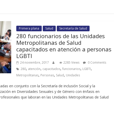
Primera plana
Salud
Secretaría de Salud
280 funcionarios de las Unidades
Metropolitanas de Salud
capacitados en atención a personas
LGBTI
24 noviembre, 2017
2285 Views
0 Comments
,
,
,
,
,
280
atención
capacitados
funcionarios
LGBTI
,
,
,
Metropolitanas
Personas
Salud
Unidades
adas en conjunto con la Secretaría de inclusión Social y la
ilización en Diversidades Sexuales y de Género con énfasis en
profesionales que laboran en las Unidades Metropolitanas de Salud