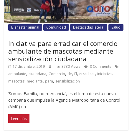
Bienestar animal
Comunidad
Destacadas lateral
Salud
Iniciativa para erradicar el comercio
ambulante de mascotas mediante
sensibilización ciudadana
17 diciembre, 2019
3730 Views
0 Comments
,
,
,
,
,
,
,
ambulante
ciudadana
Comercio
de
El
erradicar
iniciativa
,
,
,
mascotas
mediante
para
sensibilización
‘Somos Familia, no mercancía’, es el lema de esta nueva
campaña que impulsa la Agencia Metropolitana de Control
(AMC) en
Leer más