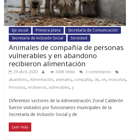
Eje social
Primera plana
Secretaría de Comunicación
Secretaría de Inclusión Social
Sociedad
Animales de compañía de personas
vulnerables y en abandono
recibieron alimentación
29 abril, 2020
3498 Views
3 comentarios
,
,
,
,
,
,
,
abandono
Alimentación
animales
compañía
de
en
mascotas
,
,
,
Personas
recibieron
vulnerables
y
Diferentes sectores de la Administración Zonal Calderón
fueron visitados por funcionarios municipales de la
Secretaría de Inclusión Social y de
Leer más