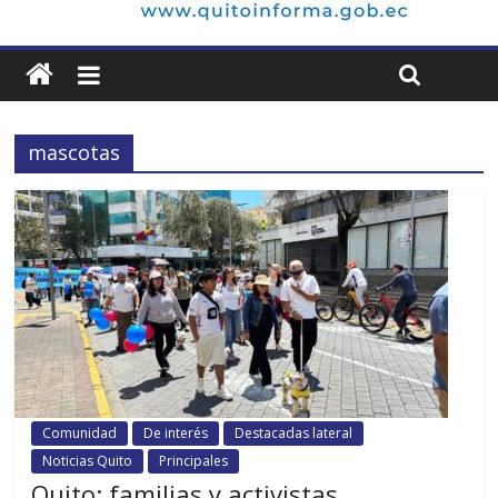
mascotas
Comunidad
De interés
Destacadas lateral
Noticias Quito
Principales
Quito: familias y activistas