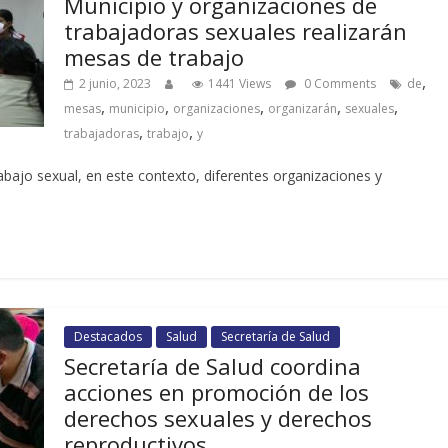
Municipio y organizaciones de
trabajadoras sexuales realizarán
mesas de trabajo
,
2 junio, 2023
1441 Views
0 Comments
de
,
,
,
,
,
mesas
municipio
organizaciones
organizarán
sexuales
,
,
trabajadoras
trabajo
y
abajo sexual, en este contexto, diferentes organizaciones y
Destacados
Salud
Secretaría de Salud
Secretaría de Salud coordina
acciones en promoción de los
derechos sexuales y derechos
reproductivos