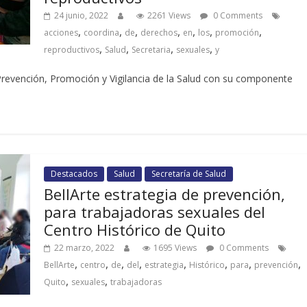
24 junio, 2022
2261 Views
0 Comments
,
,
,
,
,
,
,
acciones
coordina
de
derechos
en
los
promoción
,
,
,
,
reproductivos
Salud
Secretaria
sexuales
y
 Prevención, Promoción y Vigilancia de la Salud con su componente
Destacados
Salud
Secretaría de Salud
BellArte estrategia de prevención,
para trabajadoras sexuales del
Centro Histórico de Quito
22 marzo, 2022
1695 Views
0 Comments
,
,
,
,
,
,
,
,
BellArte
centro
de
del
estrategia
Histórico
para
prevención
,
,
Quito
sexuales
trabajadoras