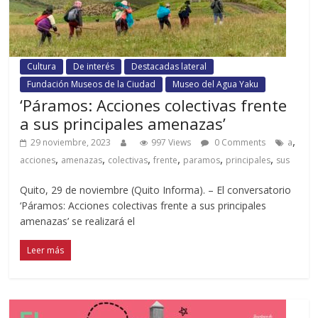
Cultura
De interés
Destacadas lateral
Fundación Museos de la Ciudad
Museo del Agua Yaku
‘Páramos: Acciones colectivas frente
a sus principales amenazas’
,
29 noviembre, 2023
997 Views
0 Comments
a
,
,
,
,
,
,
acciones
amenazas
colectivas
frente
paramos
principales
sus
Quito, 29 de noviembre (Quito Informa). – El conversatorio
‘Páramos: Acciones colectivas frente a sus principales
amenazas’ se realizará el
Leer más