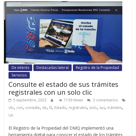
De interés
Destacadas lateral
Registro de la Propiedad
Servicios
Consulte el estado de sus trámites
registrales con un solo clic
5 septiembre, 2023
7139 Views
3 comentarios
,
,
,
,
,
,
,
,
,
,
clic
con
consulte
de
El
Estado
registrales
solo
sus
trámites
Un
El Registro de la Propiedad del DMQ implementó una
herramienta digital para conocer el estado de los trámites