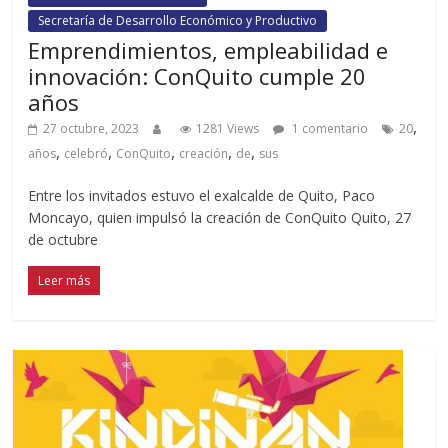
Secretaría de Desarrollo Económico y Productivo
Emprendimientos, empleabilidad e
innovación: ConQuito cumple 20
años
,
27 octubre, 2023
1281 Views
1 comentario
20
,
,
,
,
,
años
celebró
ConQuito
creación
de
sus
Entre los invitados estuvo el exalcalde de Quito, Paco
Moncayo, quien impulsó la creación de ConQuito Quito, 27
de octubre
Leer más