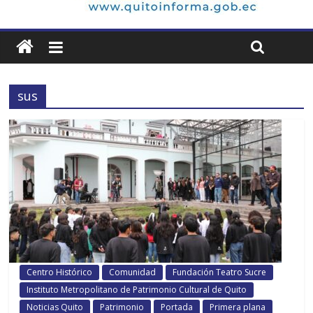
sus
Centro Histórico
Comunidad
Fundación Teatro Sucre
Instituto Metropolitano de Patrimonio Cultural de Quito
Noticias Quito
Patrimonio
Portada
Primera plana