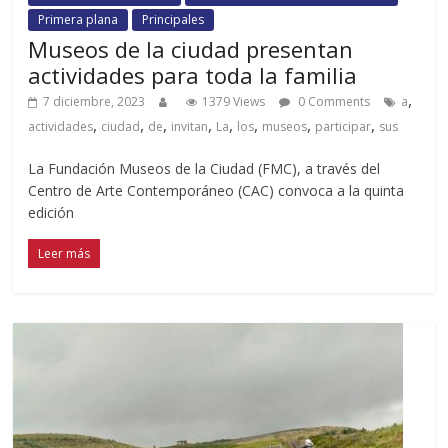
Primera plana
Principales
Museos de la ciudad presentan
actividades para toda la familia
,
7 diciembre, 2023
1379 Views
0 Comments
a
,
,
,
,
,
,
,
,
actividades
ciudad
de
invitan
La
los
museos
participar
sus
La Fundación Museos de la Ciudad (FMC), a través del
Centro de Arte Contemporáneo (CAC) convoca a la quinta
edición
Leer más