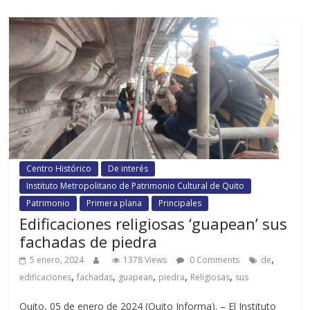
Centro Histórico
De interés
Instituto Metropolitano de Patrimonio Cultural de Quito
Patrimonio
Primera plana
Principales
Edificaciones religiosas ‘guapean’ sus
fachadas de piedra
,
5 enero, 2024
1378 Views
0 Comments
de
,
,
,
,
,
edificaciones
fachadas
guapean
piedra
Religiosas
sus
Quito, 05 de enero de 2024 (Quito Informa). – El Instituto