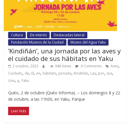
Cultura
De interés
Destacadas lateral
Fundación Museos de la Ciudad
Museo del Agua Yaku
‘Kindiñán’, una jornada por las aves y
el cuidado de sus hábitats en Yaku
,
2 octubre, 2023
948 Views
0 Comments
Aves
,
,
,
,
,
,
,
,
,
,
Cuidado
de
El
en
hábitats
jornada
Kindiñán
Las
por
sus
,
,
Una
y
Yaku
Quito, 2 de octubre (Quito Informa). – Los domingos 8 y 22
de octubre, a las 11h00, en Yaku, Parque
Leer más