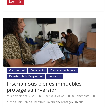
Leer más
Comunidad
De interés
Destacadas lateral
Registro de la Propiedad
Servicios
Inscribir sus bienes inmuebles
protege su inversión
9 noviembre, 2023
1063 Views
0 Comments
,
,
,
,
,
,
bienes
inmuebles
inscribir
Inversión
protege
Su
sus