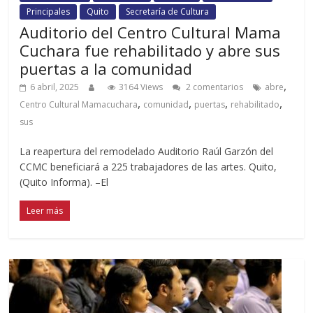
Principales
Quito
Secretaría de Cultura
Auditorio del Centro Cultural Mama
Cuchara fue rehabilitado y abre sus
puertas a la comunidad
,
6 abril, 2025
3164 Views
2 comentarios
abre
,
,
,
,
Centro Cultural Mamacuchara
comunidad
puertas
rehabilitado
sus
La reapertura del remodelado Auditorio Raúl Garzón del
CCMC beneficiará a 225 trabajadores de las artes. Quito,
(Quito Informa). –El
Leer más