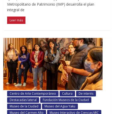
Metropolitano de Patrimonio (IMP) desarrolla el plan
integral de
Leer más
Centro de Arte Contemporáneo
Cultura
De interés
Destacadas lateral
Fundación Museos de la Ciudad
Museo de la Ciudad
Museo del Agua Yaku
Museo del Carmen Alto
Museo Interactivo de Ciencias MIC