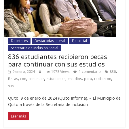
De interés
Destacadas lateral
Eje social
Secretaría de Inclusión Social
836 estudiantes recibieron becas
para continuar con sus estudios
,
9 enero, 2024
1978 Views
1 comentario
836
,
,
,
,
,
,
,
Becas
con
continuar
estudiantes
estudios
para
recibieron
sus
Quito, 9 de enero de 2024 (Quito Informa). – El Municipio de
Quito a través de la Secretaría de Inclusión
Leer más