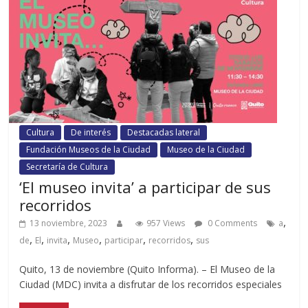
Cultura
De interés
Destacadas lateral
Fundación Museos de la Ciudad
Museo de la Ciudad
Secretaría de Cultura
‘El museo invita’ a participar de sus
recorridos
,
13 noviembre, 2023
957 Views
0 Comments
a
,
,
,
,
,
,
de
El
invita
Museo
participar
recorridos
sus
Quito, 13 de noviembre (Quito Informa). – El Museo de la
Ciudad (MDC) invita a disfrutar de los recorridos especiales