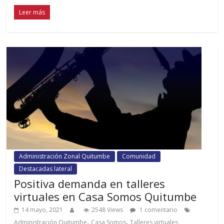
Leer más
Administración Zonal Quitumbe
Comunidad
Destacadas lateral
Positiva demanda en talleres
virtuales en Casa Somos Quitumbe
14 mayo, 2021
2548 Views
1 comentario
,
,
Administración Quitumbe
Casa Somos
Talleres virtuales