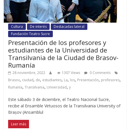
Cultura
De interés
Destacadas lateral
Fundación Teatro Sucre
Presentación de los profesores y
estudiantes de la Universidad de
Transilvania de la Ciudad de Brasov-
Rumanía
28 noviembre, 2022
1307 Views
0 Comments
,
,
,
,
,
,
,
,
Brasov
ciudad
de
estudiantes
La
los
Presentación
profesores
,
,
,
Rumanía
Transilvania
Universidad
y
Este sábado 3 de diciembre, el Teatro Nacional Sucre,
recibe al Ensamble Virtuosos de la Transilvania University of
Brașov (Ansamblul
Leer más