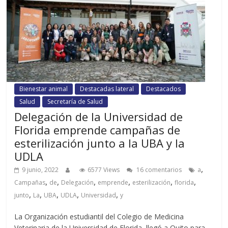
Bienestar animal
Destacadas lateral
Destacados
Salud
Secretaría de Salud
Delegación de la Universidad de
Florida emprende campañas de
esterilización junto a la UBA y la
UDLA
,
9 junio, 2022
6577 Views
16 comentarios
a
,
,
,
,
,
,
Campañas
de
Delegación
emprende
esterilización
florida
,
,
,
,
,
junto
La
UBA
UDLA
Universidad
y
La Organización estudiantil del Colegio de Medicina
Veterinaria de la Universidad de Florida, llegó a Quito para