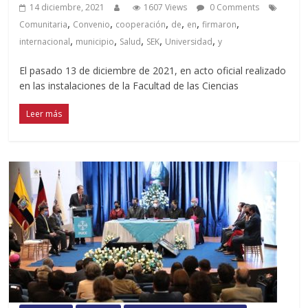
14 diciembre, 2021
1607 Views
0 Comments
,
,
,
,
,
,
Comunitaria
Convenio
cooperación
de
en
firmaron
,
,
,
,
,
internacional
municipio
Salud
SEK
Universidad
y
El pasado 13 de diciembre de 2021, en acto oficial realizado
en las instalaciones de la Facultad de las Ciencias
Leer más