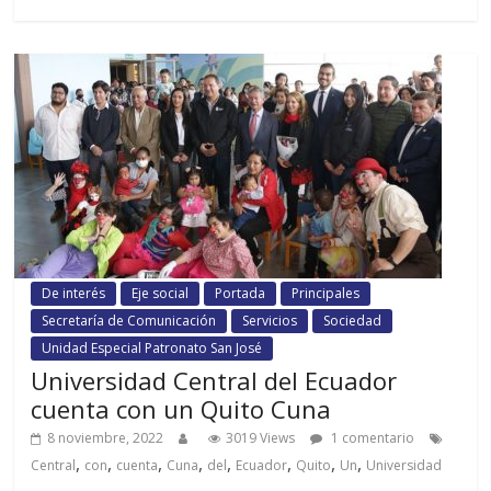
De interés
Eje social
Portada
Principales
Secretaría de Comunicación
Servicios
Sociedad
Unidad Especial Patronato San José
Universidad Central del Ecuador
cuenta con un Quito Cuna
8 noviembre, 2022
3019 Views
1 comentario
,
,
,
,
,
,
,
,
Central
con
cuenta
Cuna
del
Ecuador
Quito
Un
Universidad