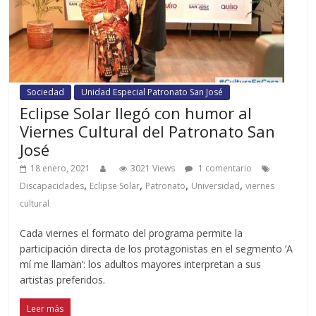
Sociedad
Unidad Especial Patronato San José
Eclipse Solar llegó con humor al
Viernes Cultural del Patronato San
José
18 enero, 2021
3021 Views
1 comentario
,
,
,
,
Discapacidades
Eclipse Solar
Patronato
Universidad
viernes
cultural
Cada viernes el formato del programa permite la
participación directa de los protagonistas en el segmento ‘A
mí me llaman’: los adultos mayores interpretan a sus
artistas preferidos.
Leer más