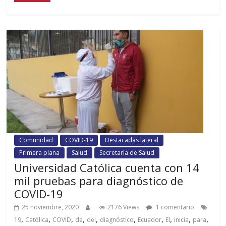
Comunidad
COVID-19
Destacadas lateral
Primera plana
Salud
Secretaría de Salud
Universidad Católica cuenta con 14
mil pruebas para diagnóstico de
COVID-19
25 noviembre, 2020
2176 Views
1 comentario
,
,
,
,
,
,
,
,
,
,
19
Católica
COVID
de
del
diagnóstico
Ecuador
El
inicia
para