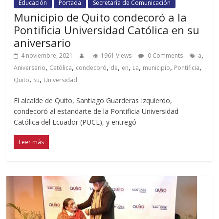
Educación
Portada
Secretaría de Comunicación
Municipio de Quito condecoró a la
Pontificia Universidad Católica en su
aniversario
,
4 noviembre, 2021
1961 Views
0 Comments
a
,
,
,
,
,
,
,
,
Aniversario
Católica
condecoró
de
en
La
municipio
Pontificia
,
,
Quito
Su
Universidad
El alcalde de Quito, Santiago Guarderas Izquierdo,
condecoró al estandarte de la Pontificia Universidad
Católica del Ecuador (PUCE), y entregó
Leer más