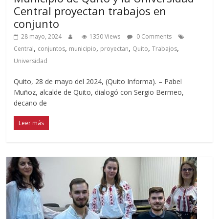
Central proyectan trabajos en
conjunto
28 mayo, 2024
1350 Views
0 Comments
,
,
,
,
,
,
Central
conjuntos
municipio
proyectan
Quito
Trabajos
Universidad
Quito, 28 de mayo del 2024, (Quito Informa). – Pabel
Muñoz, alcalde de Quito, dialogó con Sergio Bermeo,
decano de
Leer más