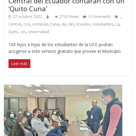
Central del Ecuador contarán con un
‘Quito Cuna’
,
27 octubre, 2022
2733 Views
0 Comments
’
,
,
,
,
,
,
,
,
,
Central
con
contarán
Cuna
de
del
Ecuador
estudiantes
La
,
,
Quito
Un
Universidad
100 hijos e hijas de los estudiantes de la UCE podrán
acogerse a este servicio gratuito que provee el Municipio
Leer más