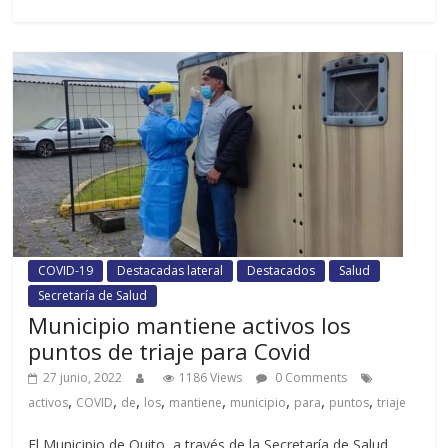
COVID-19
Destacadas lateral
Destacados
Salud
Secretaría de Salud
Municipio mantiene activos los
puntos de triaje para Covid
27 junio, 2022
1186 Views
0 Comments
,
,
,
,
,
,
,
,
activos
COVID
de
los
mantiene
municipio
para
puntos
triaje
El Municipio de Quito, a través de la Secretaría de Salud,