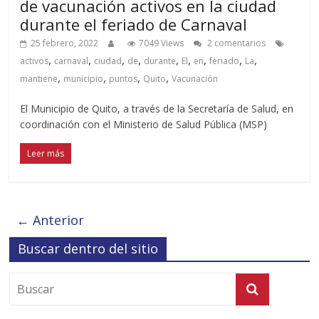
de vacunación activos en la ciudad
durante el feriado de Carnaval
25 febrero, 2022
7049 Views
2 comentarios
,
,
,
,
,
,
,
,
,
activos
carnaval
ciudad
de
durante
El
en
feriado
La
,
,
,
,
mantiene
municipio
puntos
Quito
Vacunación
El Municipio de Quito, a través de la Secretaría de Salud, en
coordinación con el Ministerio de Salud Pública (MSP)
Leer más
← Anterior
Buscar dentro del sitio