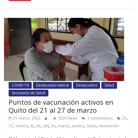
COVID-19
Destacadas lateral
Destacados
Salud
Secretaría de Salud
Puntos de vacunación activos en
Quito del 21 al 27 de marzo
,
21 marzo, 2022
5530 Views
3 comentarios
21
,
,
,
,
,
,
,
,
,
27
activos
Al
de
del
en
marzo
puntos
Quito
Vacunación