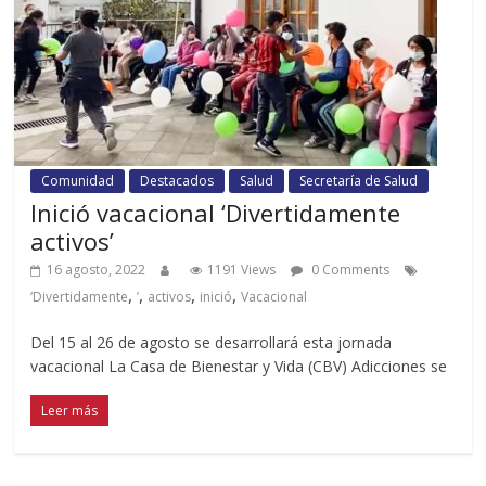
Comunidad
Destacados
Salud
Secretaría de Salud
Inició vacacional ‘Divertidamente
activos’
16 agosto, 2022
1191 Views
0 Comments
,
,
,
,
‘Divertidamente
’
activos
inició
Vacacional
Del 15 al 26 de agosto se desarrollará esta jornada
vacacional La Casa de Bienestar y Vida (CBV) Adicciones se
Leer más