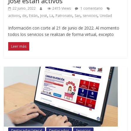
José están activos
22 junio, 2022
2415 Views
1 comentario
,
,
,
,
,
,
,
,
activos
de
Están
José
La
Patronato
San
servicios
Unidad
Información con corte al 21 de junio de 2022. Al momento
todos los servicios se realizan de forma virtual, excepto
Leer más
Destacadas lateral
Destacados
Servicios