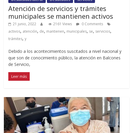
Atención de servicios y trámites
municipales se mantienen activos
21 junio, 2022
2161 Views
0 Comments
,
,
,
,
,
,
,
activos
atención
de
mantienen
municipales
se
servicios
,
trámites
y
Debido a los acontecimientos suscitados a nivel nacional y
que son de conocimiento público, la atención en Balcones
de Servicio,
Leer más