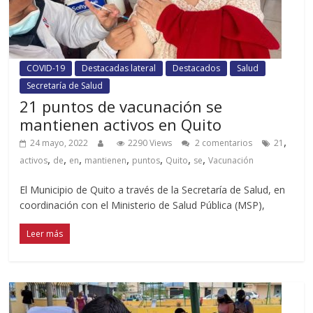
COVID-19
Destacadas lateral
Destacados
Salud
Secretaría de Salud
21 puntos de vacunación se
mantienen activos en Quito
,
24 mayo, 2022
2290 Views
2 comentarios
21
,
,
,
,
,
,
,
activos
de
en
mantienen
puntos
Quito
se
Vacunación
El Municipio de Quito a través de la Secretaría de Salud, en
coordinación con el Ministerio de Salud Pública (MSP),
Leer más