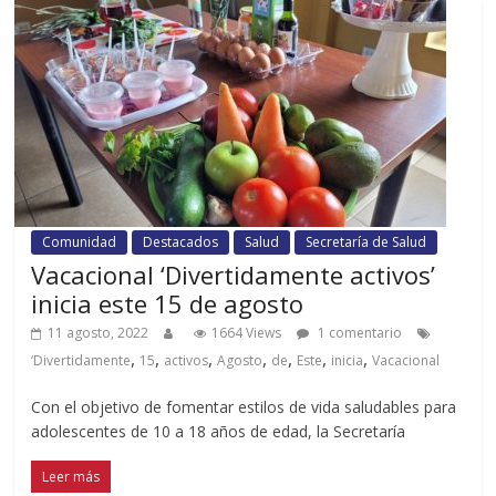
Comunidad
Destacados
Salud
Secretaría de Salud
Vacacional ‘Divertidamente activos’
inicia este 15 de agosto
11 agosto, 2022
1664 Views
1 comentario
,
,
,
,
,
,
,
‘Divertidamente
15
activos
Agosto
de
Este
inicia
Vacacional
Con el objetivo de fomentar estilos de vida saludables para
adolescentes de 10 a 18 años de edad, la Secretaría
Leer más