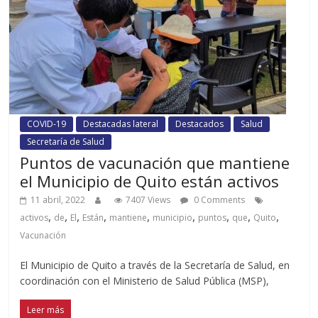
COVID-19
Destacadas lateral
Destacados
Salud
Secretaría de Salud
Puntos de vacunación que mantiene
el Municipio de Quito están activos
11 abril, 2022
7407 Views
0 Comments
,
,
,
,
,
,
,
,
,
activos
de
El
Están
mantiene
municipio
puntos
que
Quito
Vacunación
El Municipio de Quito a través de la Secretaría de Salud, en
coordinación con el Ministerio de Salud Pública (MSP),
Leer más