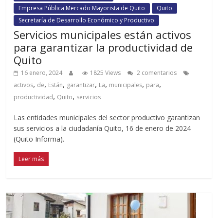
Empresa Pública Mercado Mayorista de Quito
Quito
Secretaría de Desarrollo Económico y Productivo
Servicios municipales están activos
para garantizar la productividad de
Quito
16 enero, 2024
1825 Views
2 comentarios
,
,
,
,
,
,
,
activos
de
Están
garantizar
La
municipales
para
,
,
productividad
Quito
servicios
Las entidades municipales del sector productivo garantizan
sus servicios a la ciudadanía Quito, 16 de enero de 2024
(Quito Informa).
Leer más