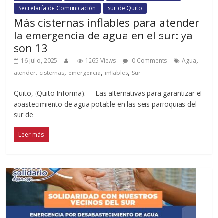
Secretaría de Comunicación
sur de Quito
Más cisternas inflables para atender
la emergencia de agua en el sur: ya
son 13
,
16 julio, 2025
1265 Views
0 Comments
Agua
,
,
,
,
atender
cisternas
emergencia
inflables
Sur
Quito, (Quito Informa). – Las alternativas para garantizar el
abastecimiento de agua potable en las seis parroquias del
sur de
Leer más