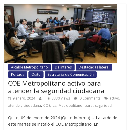
Alcalde Metropolitano
De interés
Destacadas lateral
Portada
Quito
Secretaría de Comunicación
COE Metropolitano activo para
atender la seguridad ciudadana
,
9 enero, 2024
3330 Views
0 Comments
activo
,
,
,
,
,
,
atender
ciudadana
COE
La
Metropolitano
para
seguridad
Quito, 09 de enero de 2024 (Quito Informa). – La tarde de
este martes se instaló el COE Metropolitano. En