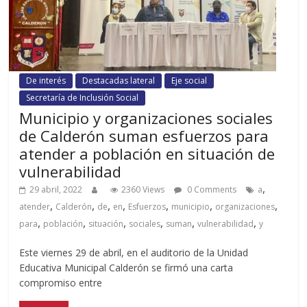
De interés
Destacadas lateral
Eje social
Secretaría de Inclusión Social
Municipio y organizaciones sociales
de Calderón suman esfuerzos para
atender a población en situación de
vulnerabilidad
,
29 abril, 2022
2360 Views
0 Comments
a
,
,
,
,
,
,
,
atender
Calderón
de
en
Esfuerzos
municipio
organizaciones
,
,
,
,
,
,
para
población
situación
sociales
suman
vulnerabilidad
y
Este viernes 29 de abril, en el auditorio de la Unidad
Educativa Municipal Calderón se firmó una carta
compromiso entre