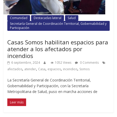
Comunidad
Destacadas lateral
Salud
Secretaría General de Coordinación Territorial, Gobernabilidad y
Participación
Casas Somos habilitan espacios para
atender a los afectados por
incendios
6 septiembre, 2024
1052 Views
0 Comments
,
,
,
,
,
afectados
atender
Casa
espacios
incendios
Somos
La Secretaría General de Coordinación Territorial,
Gobernabilidad y Participación, con la Secretaría
Metropolitana de Salud, puso en marcha acciones de
Leer más