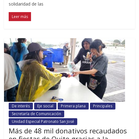
solidaridad de las
Leer más
De interés
Eje social
Primera plana
Principales
Secretaría de Comunicación
Unidad Especial Patronato San José
Más de 48 mil donativos recaudados
en fiestas de Quito gracias a la