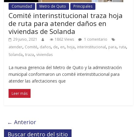
Comunidad
Metro de Quito
Principales
Comité interinstitucional traza hoja
de ruta para atender daños en
viviendas de Solanda
29 junio, 2021
1862 Views
1 comentario
,
,
,
,
,
,
,
,
,
atender
Comité
daños
de
en
hoja
interinstitucional
para
ruta
,
,
Solanda
traza
viviendas
La nueva gerencia del Metro de Quito y la administración
municipal conformaron un comité interinstitucional para
atender las afectaciones que
Leer más
← Anterior
Buscar dentro del sitio