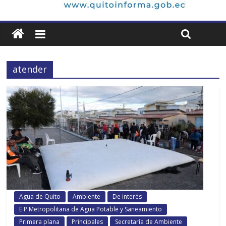
atender
Agua de Quito
Ambiente
De interés
E P Metropolitana de Agua Potable y Saneamiento
Primera plana
Principales
Secretaría de Ambiente