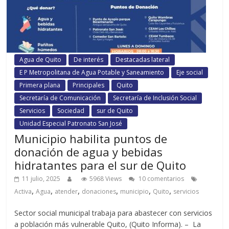
Agua de Quito
De interés
Destacadas lateral
E P Metropolitana de Agua Potable y Saneamiento
Eje social
Primera plana
Principales
Quito
Secretaría de Comunicación
Secretaría de Inclusión Social
Servicios
Sociedad
sur de Quito
Unidad Especial Patronato San José
Municipio habilita puntos de
donación de agua y bebidas
hidratantes para el sur de Quito
11 julio, 2025
5968 Views
10 comentarios
,
,
,
,
,
,
Activa
Agua
atender
donaciones
municipio
Quito
servicios
Sector social municipal trabaja para abastecer con servicios
a población más vulnerable Quito, (Quito Informa). – La