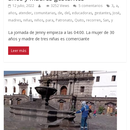
,
,
12 julio, 2022
3252 Views
5 comentarios
3
a
,
,
,
,
,
,
,
,
años
atender
comunitarias
de
del
educadoras
gestantes
José
,
,
,
,
,
,
,
,
madres
niñas
niños
para
Patronato
Quito
recorren
San
y
La jornada de Jenny empieza a las 04:00. La mujer de 30
años y madre de tres niñas es comerciante
Leer más