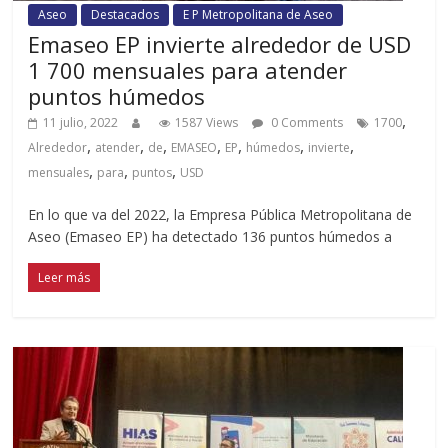
Aseo
Destacados
E P Metropolitana de Aseo
Emaseo EP invierte alrededor de USD
1 700 mensuales para atender
puntos húmedos
,
11 julio, 2022
1587 Views
0 Comments
1700
,
,
,
,
,
,
,
Alrededor
atender
de
EMASEO
EP
húmedos
invierte
,
,
,
mensuales
para
puntos
USD
En lo que va del 2022, la Empresa Pública Metropolitana de
Aseo (Emaseo EP) ha detectado 136 puntos húmedos a
Leer más