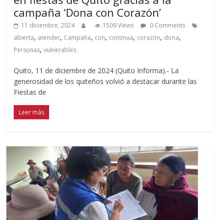
campaña ‘Dona con Corazón’
11 diciembre, 2024
1509 Views
0 Comments
,
,
,
,
,
,
,
abierta
atender
Campaña
con
continua
corazón
dona
,
Personas
vulnerables
Quito, 11 de diciembre de 2024 (Quito Informa).- La
generosidad de los quiteños volvió a destacar durante las
Fiestas de
Leer más