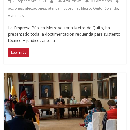
25 septiembre, 2021
4296 Views
0 Comments
,
,
,
,
,
,
,
acciones
afectaciones
atender
coordina
Metro
Quito
Solanda
viviendas
La Empresa Pública Metropolitana Metro de Quito, ha
presentado toda la documentación requerida para sustento
técnico y jurídico, ante la
Leer más