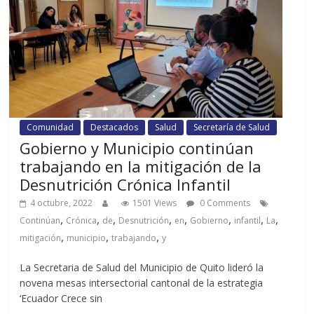
Comunidad
Destacados
Salud
Secretaría de Salud
Gobierno y Municipio continúan
trabajando en la mitigación de la
Desnutrición Crónica Infantil
4 octubre, 2022
1501 Views
0 Comments
,
,
,
,
,
,
,
,
Continúan
Crónica
de
Desnutrición
en
Gobierno
infantil
La
,
,
,
mitigación
municipio
trabajando
y
La Secretaria de Salud del Municipio de Quito lideró la
novena mesas intersectorial cantonal de la estrategia
‘Ecuador Crece sin