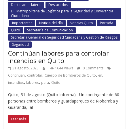
Destacadas lateral
Destacados
E P Metropolitana de Logística para la Seguridad y Convivencia
Ciudadana
Importantes
Noticia del día
Noticias Quito
Portada
Quito
Secretaría de Comunicación
Secretaría General de Seguridad Ciudadana y Gestión de Riesgos
Seguridad
Continúan labores para controlar
incendios en Quito
31 agosto, 2023
1644 Views
0 Comments
,
,
,
,
Continúan
controlar
Cuerpo de Bomberos de Quito
en
,
,
,
incendios
labores
para
Quito
Quito, 31 de agosto (Quito Informa).- Un contingente de 60
personas entre bomberos y guardaparques de Riobamba y
Guaranda, al
Leer más