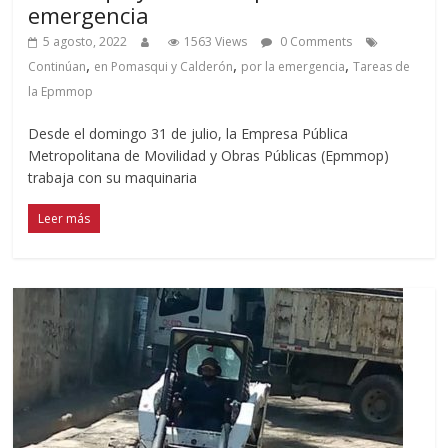
emergencia
5 agosto, 2022
1563 Views
0 Comments
,
,
,
Continúan
en Pomasqui y Calderón
por la emergencia
Tareas de
la Epmmop
Desde el domingo 31 de julio, la Empresa Pública
Metropolitana de Movilidad y Obras Públicas (Epmmop)
trabaja con su maquinaria
Leer más