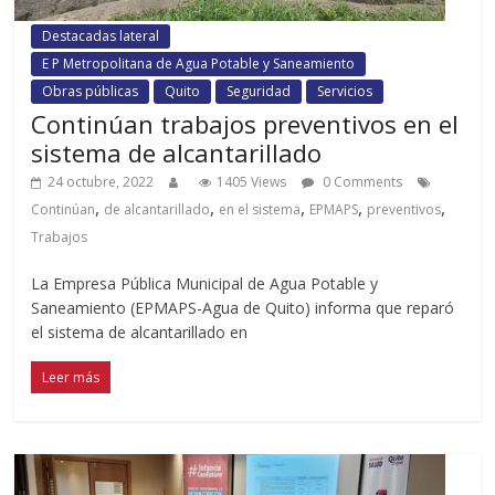
Destacadas lateral
E P Metropolitana de Agua Potable y Saneamiento
Obras públicas
Quito
Seguridad
Servicios
Continúan trabajos preventivos en el
sistema de alcantarillado
24 octubre, 2022
1405 Views
0 Comments
,
,
,
,
,
Continúan
de alcantarillado
en el sistema
EPMAPS
preventivos
Trabajos
La Empresa Pública Municipal de Agua Potable y
Saneamiento (EPMAPS-Agua de Quito) informa que reparó
el sistema de alcantarillado en
Leer más