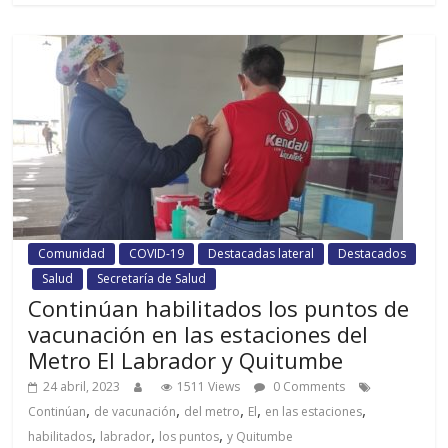
Comunidad
COVID-19
Destacadas lateral
Destacados
Salud
Secretaría de Salud
Continúan habilitados los puntos de
vacunación en las estaciones del
Metro El Labrador y Quitumbe
24 abril, 2023
1511 Views
0 Comments
,
,
,
,
,
Continúan
de vacunación
del metro
El
en las estaciones
,
,
,
habilitados
labrador
los puntos
y Quitumbe