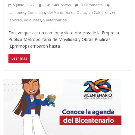
5 junio, 2022
1480 Views
0 Comments
,
,
,
,
camiones
Continúan
del Municipio de Quito
en Calderón
en
,
,
labores
volquetas
y veterinarios
Dos volquetas, un camión y siete obreros de la Empresa
Pública Metropolitana de Movilidad y Obras Públicas
(Epmmop) arribaron hasta
Leer más