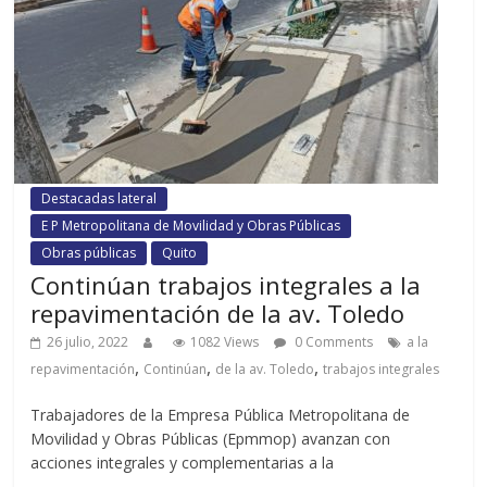
Destacadas lateral
E P Metropolitana de Movilidad y Obras Públicas
Obras públicas
Quito
Continúan trabajos integrales a la
repavimentación de la av. Toledo
26 julio, 2022
1082 Views
0 Comments
a la
,
,
,
repavimentación
Continúan
de la av. Toledo
trabajos integrales
Trabajadores de la Empresa Pública Metropolitana de
Movilidad y Obras Públicas (Epmmop) avanzan con
acciones integrales y complementarias a la