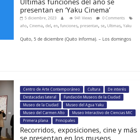
Últimas funciones del año se
presentan en ‘Yaku Cinema’
5 diciembre, 2023
941 Views
0 Comments
,
,
,
,
,
,
,
,
año
Cinema
del
en
funciones
presentan
se
Ultimas
Yaku
Quito, 5 de diciembre (Quito Informa). – Los domingos
Centro de Arte Contemporáneo
Cultura
De interés
Destacadas lateral
Fundación Museos de la Ciudad
Museo de la Ciudad
Museo del Agua Yaku
Museo del Carmen Alto
Museo Interactivo de Ciencias MIC
Primera plana
Principales
Recorridos, exposiciones, cine y más
se presentan en los museos