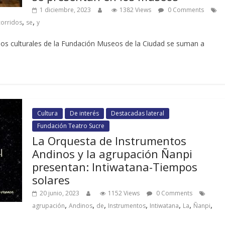
1 diciembre, 2023
1382 Views
0 Comments
,
,
corridos
se
y
cios culturales de la Fundación Museos de la Ciudad se suman a
Cultura
De interés
Destacadas lateral
Fundación Teatro Sucre
La Orquesta de Instrumentos
Andinos y la agrupación Ñanpi
presentan: Intiwatana-Tiempos
solares
20 junio, 2023
1152 Views
0 Comments
,
,
,
,
,
,
,
agrupación
Andinos
de
Instrumentos
Intiwatana
La
Ñanpi