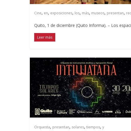
,
,
,
,
,
,
,
Cine
en
exposiciones
los
más
museos
presentan
re
Quito, 1 de diciembre (Quito Informa). – Los espa
Leer más
,
,
,
,
Orquesta
presentan
solares
tiempos
y