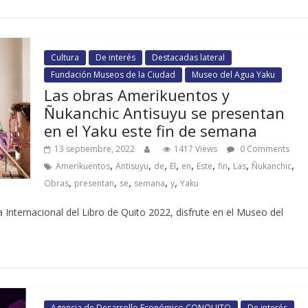
Cultura
De interés
Destacadas lateral
Fundación Museos de la Ciudad
Museo del Agua Yaku
Las obras Amerikuentos y
Ñukanchic Antisuyu se presentan
en el Yaku este fin de semana
13 septiembre, 2022
1417 Views
0 Comments
,
,
,
,
,
,
,
,
,
Amerikuentos
Antisuyu
de
El
en
Este
fin
Las
Ñukanchic
,
,
,
,
,
Obras
presentan
se
semana
y
Yaku
 Internacional del Libro de Quito 2022, disfrute en el Museo del
Agencia de Desarrollo Económico CONQUITO
De interés