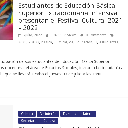
Estudiantes de Educación Básica
Superior Extraordinaria Intensiva
presentan el Festival Cultural 2021
– 2022
6 julio, 2022
1968 Views
0 Comments
–
,
,
,
,
,
,
,
,
2021
– 2022
básica
Cultural
de
Educación
El
estudiantes
rticipación de sus estudiantes de Educación Básica Superior
los docentes del área de Estudios Sociales, invitan a la ciudadanía a
”, que se llevará a cabo el jueves 07 de julio a las 19:00.
Cultura
De interés
Destacadas lateral
Secretaría de Cultura