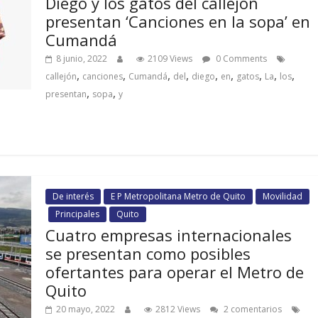
Diego y los gatos del callejón
presentan ‘Canciones en la sopa’ en
Cumandá
8 junio, 2022
2109 Views
0 Comments
,
,
,
,
,
,
,
,
,
callejón
canciones
Cumandá
del
diego
en
gatos
La
los
,
,
presentan
sopa
y
De interés
E P Metropolitana Metro de Quito
Movilidad
Principales
Quito
Cuatro empresas internacionales
se presentan como posibles
ofertantes para operar el Metro de
Quito
20 mayo, 2022
2812 Views
2 comentarios