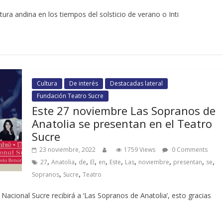
tura andina en los tiempos del solsticio de verano o Inti
Cultura
De interés
Destacadas lateral
Fundación Teatro Sucre
Este 27 noviembre Las Sopranos de
Anatolia se presentan en el Teatro
Sucre
23 noviembre, 2022
1759 Views
0 Comments
,
,
,
,
,
,
,
,
,
,
27
Anatolia
de
El
en
Este
Las
noviembre
presentan
se
,
,
Sopranos
Sucre
Teatro
Nacional Sucre recibirá a ‘Las Sopranos de Anatolia’, esto gracias