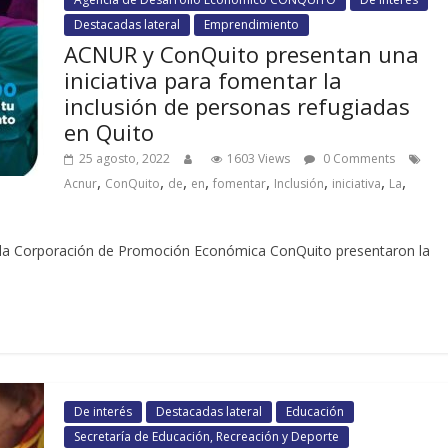
Destacadas lateral
Emprendimiento
ACNUR y ConQuito presentan una
iniciativa para fomentar la
inclusión de personas refugiadas
en Quito
25 agosto, 2022
1603 Views
0 Comments
,
,
,
,
,
,
,
,
Acnur
ConQuito
de
en
fomentar
Inclusión
iniciativa
La
 la Corporación de Promoción Económica ConQuito presentaron la
De interés
Destacadas lateral
Educación
Secretaría de Educación, Recreación y Deporte