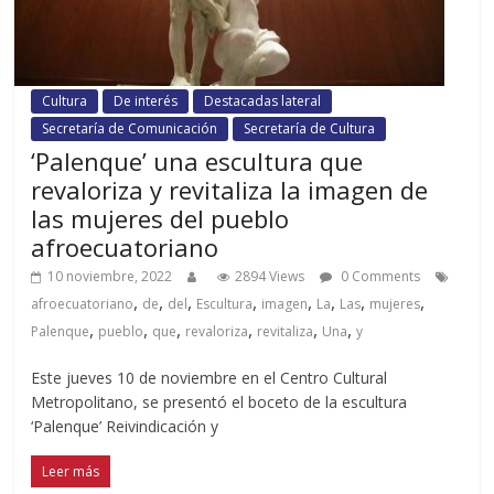
Cultura
De interés
Destacadas lateral
Secretaría de Comunicación
Secretaría de Cultura
‘Palenque’ una escultura que
revaloriza y revitaliza la imagen de
las mujeres del pueblo
afroecuatoriano
10 noviembre, 2022
2894 Views
0 Comments
,
,
,
,
,
,
,
,
afroecuatoriano
de
del
Escultura
imagen
La
Las
mujeres
,
,
,
,
,
,
Palenque
pueblo
que
revaloriza
revitaliza
Una
y
Este jueves 10 de noviembre en el Centro Cultural
Metropolitano, se presentó el boceto de la escultura
‘Palenque’ Reivindicación y
Leer más