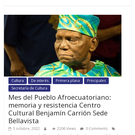
Cultura
De interés
Primera plana
Principales
Secretaría de Cultura
Mes del Pueblo Afroecuatoriano:
memoria y resistencia Centro
Cultural Benjamín Carrión Sede
Bellavista
5 octubre, 2022
2206 Views
0 Comments