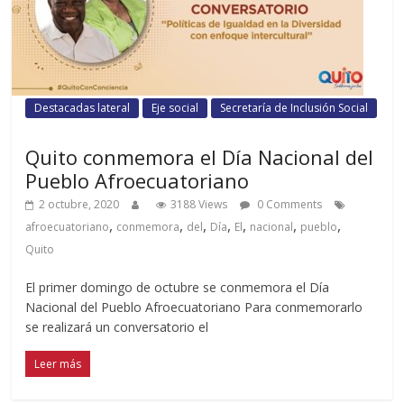
Destacadas lateral
Eje social
Secretaría de Inclusión Social
Quito conmemora el Día Nacional del
Pueblo Afroecuatoriano
2 octubre, 2020
3188 Views
0 Comments
,
,
,
,
,
,
,
afroecuatoriano
conmemora
del
Día
El
nacional
pueblo
Quito
El primer domingo de octubre se conmemora el Día
Nacional del Pueblo Afroecuatoriano Para conmemorarlo
se realizará un conversatorio el
Leer más