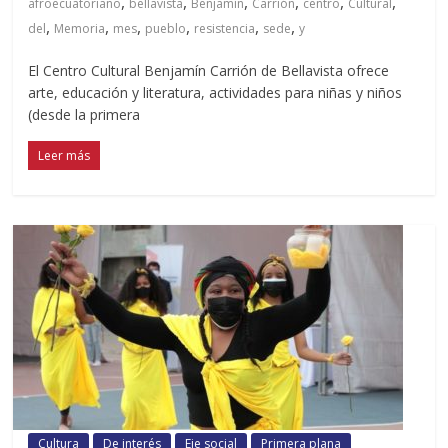
,
,
,
,
,
,
afroecuatoriano
bellavista
Benjamín
Carrión
centro
Cultural
,
,
,
,
,
,
del
Memoria
mes
pueblo
resistencia
sede
y
El Centro Cultural Benjamín Carrión de Bellavista ofrece
arte, educación y literatura, actividades para niñas y niños
(desde la primera
Leer más
Cultura
De interés
Eje social
Primera plana