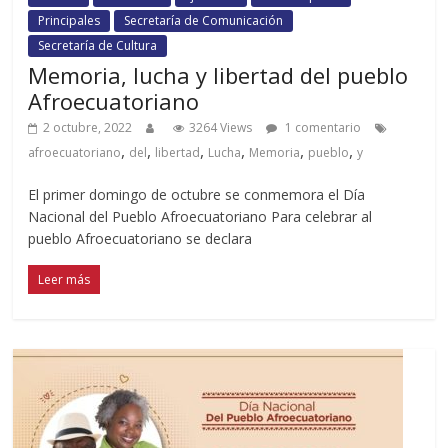
Principales
Secretaría de Comunicación
Secretaría de Cultura
Memoria, lucha y libertad del pueblo
Afroecuatoriano
2 octubre, 2022
3264 Views
1 comentario
,
,
,
,
,
,
afroecuatoriano
del
libertad
Lucha
Memoria
pueblo
y
El primer domingo de octubre se conmemora el Día
Nacional del Pueblo Afroecuatoriano Para celebrar al
pueblo Afroecuatoriano se declara
Leer más