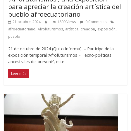
para apreciar la creación artística del
pueblo afroecuatoriano
21 octubre, 2024
1809 Views
0 Comments
,
,
,
,
,
afroecuatoriano
Afrofuturismos
artística
creación
exposición
pueblo
21 de octubre de 2024 (Quito Informa). – Participe de la
exposición temporal ‘Afrofuturismos – Tecno-poéticas
ancestrales del porvenir’, este
Leer más