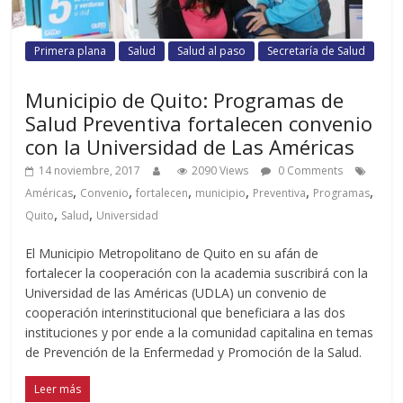
Primera plana
Salud
Salud al paso
Secretaría de Salud
Municipio de Quito: Programas de
Salud Preventiva fortalecen convenio
con la Universidad de Las Américas
14 noviembre, 2017
2090 Views
0 Comments
,
,
,
,
,
,
Américas
Convenio
fortalecen
municipio
Preventiva
Programas
,
,
Quito
Salud
Universidad
El Municipio Metropolitano de Quito en su afán de
fortalecer la cooperación con la academia suscribirá con la
Universidad de las Américas (UDLA) un convenio de
cooperación interinstitucional que beneficiara a las dos
instituciones y por ende a la comunidad capitalina en temas
de Prevención de la Enfermedad y Promoción de la Salud.
Leer más