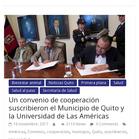
Bienestar animal
Noticias Quito
Primera plana
Salud
Salud al paso
Secretaría de Salud
Un convenio de cooperación
suscribieron el Municipio de Quito y
la Universidad de Las Américas
16 noviembre, 2017
2110 Views
0 Comments
,
,
,
,
,
,
Américas
Convenio
cooperación
municipio
Quito
suscribieron