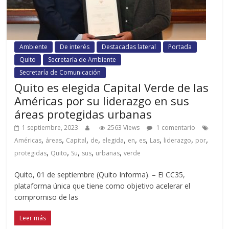
Ambiente
De interés
Destacadas lateral
Portada
Quito
Secretaría de Ambiente
Secretaría de Comunicación
Quito es elegida Capital Verde de las
Américas por su liderazgo en sus
áreas protegidas urbanas
1 septiembre, 2023
2563 Views
1 comentario
,
,
,
,
,
,
,
,
,
,
Américas
áreas
Capital
de
elegida
en
es
Las
liderazgo
por
,
,
,
,
,
protegidas
Quito
Su
sus
urbanas
verde
Quito, 01 de septiembre (Quito Informa). – El CC35,
plataforma única que tiene como objetivo acelerar el
compromiso de las
Leer más