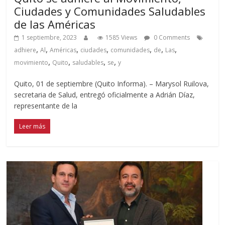
Ciudades y Comunidades Saludables
de las Américas
1 septiembre, 2023
1585 Views
0 Comments
,
,
,
,
,
,
,
adhiere
Al
Américas
ciudades
comunidades
de
Las
,
,
,
,
movimiento
Quito
saludables
se
y
Quito, 01 de septiembre (Quito Informa). – Marysol Ruilova,
secretaria de Salud, entregó oficialmente a Adrián Díaz,
representante de la
Leer más