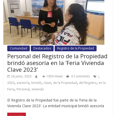
Comunidad
Destacados
Registro de la Propiedad
Personal del Registro de la Propiedad
brindó asesoría en la ‘Feria Vivienda
Clave 2023’
,
26 junio, 2023
1056 Views
0 Comments
’
,
,
,
,
,
,
2023
asesoría
brindó
clave
de la Propiedad
del Registro
en la
,
,
Feria
Personal
vivienda
El Registro de la Propiedad fue parte de la ‘Feria de la
Vivienda Clave 2023’. La entidad municipal brindó asesoría