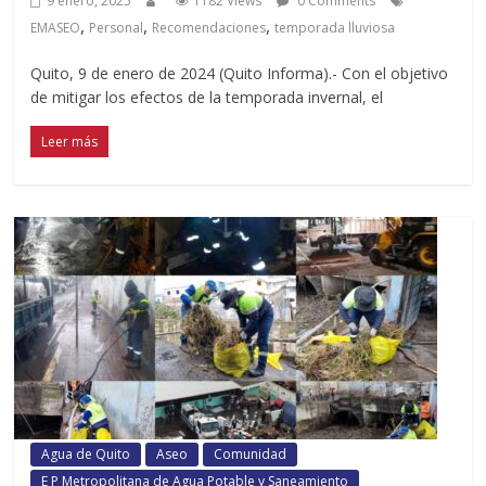
9 enero, 2025
1182 Views
0 Comments
,
,
,
EMASEO
Personal
Recomendaciones
temporada lluviosa
Quito, 9 de enero de 2024 (Quito Informa).- Con el objetivo
de mitigar los efectos de la temporada invernal, el
Leer más
Agua de Quito
Aseo
Comunidad
E P Metropolitana de Agua Potable y Saneamiento