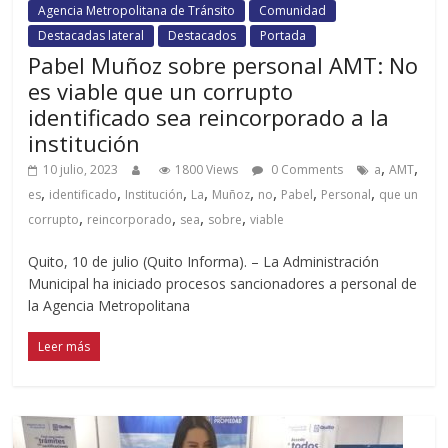
Agencia Metropolitana de Tránsito
Comunidad
Destacadas lateral
Destacados
Portada
Pabel Muñoz sobre personal AMT: No
es viable que un corrupto
identificado sea reincorporado a la
institución
,
,
10 julio, 2023
1800 Views
0 Comments
a
AMT
,
,
,
,
,
,
,
,
es
identificado
Institución
La
Muñoz
no
Pabel
Personal
que un
,
,
,
,
corrupto
reincorporado
sea
sobre
viable
Quito, 10 de julio (Quito Informa). – La Administración
Municipal ha iniciado procesos sancionadores a personal de
la Agencia Metropolitana
Leer más