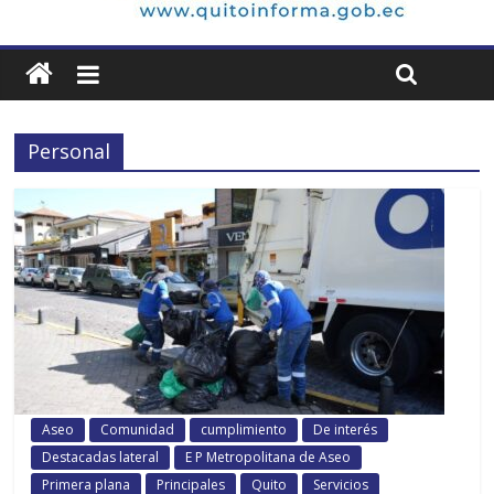
Personal
Aseo
Comunidad
cumplimiento
De interés
Destacadas lateral
E P Metropolitana de Aseo
Primera plana
Principales
Quito
Servicios