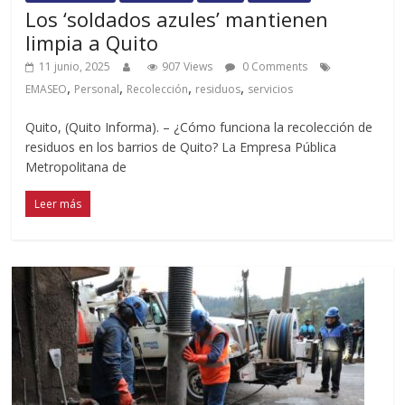
Los ‘soldados azules’ mantienen
limpia a Quito
11 junio, 2025
907 Views
0 Comments
,
,
,
,
EMASEO
Personal
Recolección
residuos
servicios
Quito, (Quito Informa). – ¿Cómo funciona la recolección de
residuos en los barrios de Quito? La Empresa Pública
Metropolitana de
Leer más