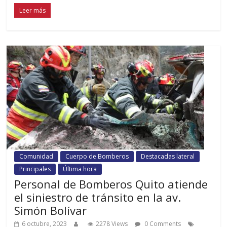
Leer más
Comunidad
Cuerpo de Bomberos
Destacadas lateral
Principales
Última hora
Personal de Bomberos Quito atiende
el siniestro de tránsito en la av.
Simón Bolívar
6 octubre, 2023
2278 Views
0 Comments