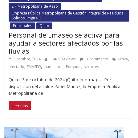
E P Metropolitana de Aseo
Empresa Pública Metropolitana de Gestión Integral de Residuos
Sólidos Emgirs-EP
Principales
Quito
Personal de Emaseo se activa para
ayudar a sectores afectados por las
lluvias
,
3 octubre, 2024
909 Views
0 Comments
Activa
,
,
,
,
afectado
EMASEO
maquinaria
Personal
sectores
Quito, 3 de octubre de 2024 (Quito Informa). – Por
disposición del alcalde Pabel Muñoz, la Empresa Pública
Metropolitana de
Leer más