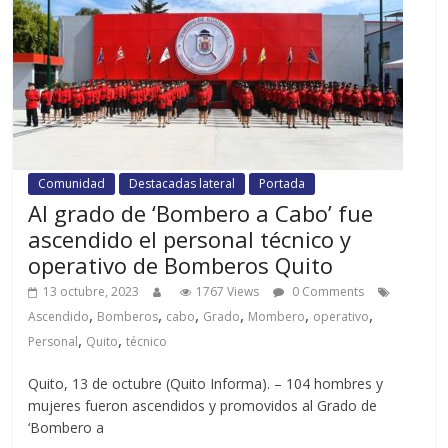
Comunidad
Destacadas lateral
Portada
Al grado de ‘Bombero a Cabo’ fue
ascendido el personal técnico y
operativo de Bomberos Quito
13 octubre, 2023
1767 Views
0 Comments
,
,
,
,
,
,
Ascendido
Bomberos
cabo
Grado
Mombero
operativo
,
,
Personal
Quito
técnico
Quito, 13 de octubre (Quito Informa). – 104 hombres y
mujeres fueron ascendidos y promovidos al Grado de
‘Bombero a