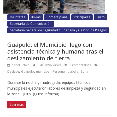
De interés
lluvias
Primera plana
Principales
Quito
Secretaría de Comunicación
Secretaría General de Seguridad Ciudadana y Gestión de Riesgos
Guápulo: el Municipio llegó con
asistencia técnica y humana tras el
deslizamiento de tierra
7 abril, 2025
1696 Views
2 comentarios
,
,
,
,
,
Deslave
Guapulo
municipal
Personal
trabaja
Zona
Durante la noche y madrugada, equipos técnicos
municipales ejecutaron labores de limpieza y seguridad en
la zona. Quito, (Quito Informa).
Leer más