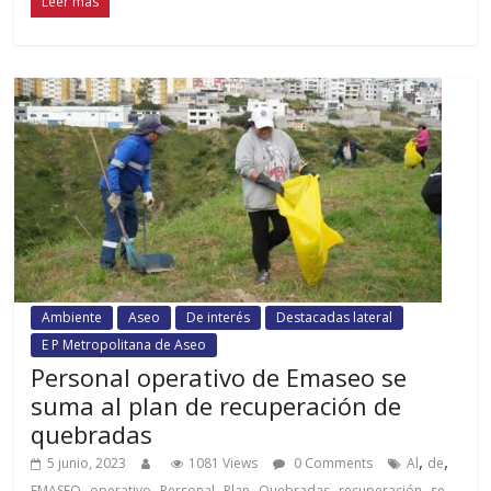
Leer más
Ambiente
Aseo
De interés
Destacadas lateral
E P Metropolitana de Aseo
Personal operativo de Emaseo se
suma al plan de recuperación de
quebradas
,
,
5 junio, 2023
1081 Views
0 Comments
Al
de
,
,
,
,
,
,
,
EMASEO
operativo
Personal
Plan
Quebradas
recuperación
se