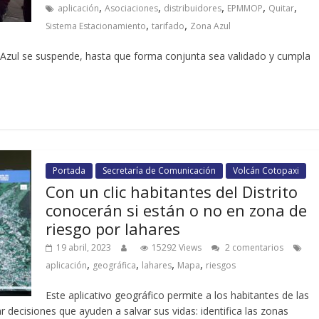
,
,
,
,
,
aplicación
Asociaciones
distribuidores
EPMMOP
Quitar
,
,
Sistema Estacionamiento
tarifado
Zona Azul
a Azul se suspende, hasta que forma conjunta sea validado y cumpla
Portada
Secretaría de Comunicación
Volcán Cotopaxi
Con un clic habitantes del Distrito
conocerán si están o no en zona de
riesgo por lahares
19 abril, 2023
15292 Views
2 comentarios
,
,
,
,
aplicación
geográfica
lahares
Mapa
riesgos
Este aplicativo geográfico permite a los habitantes de las
decisiones que ayuden a salvar sus vidas: identifica las zonas