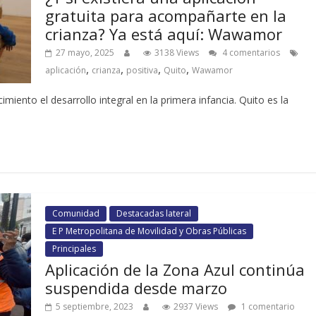
gratuita para acompañarte en la
crianza? Ya está aquí: Wawamor
27 mayo, 2025
3138 Views
4 comentarios
,
,
,
,
aplicación
crianza
positiva
Quito
Wawamor
iento el desarrollo integral en la primera infancia. Quito es la
Comunidad
Destacadas lateral
E P Metropolitana de Movilidad y Obras Públicas
Principales
Aplicación de la Zona Azul continúa
suspendida desde marzo
5 septiembre, 2023
2937 Views
1 comentario