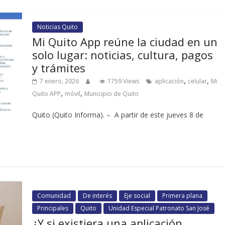
Noticias Quito
Mi Quito App reúne la ciudad en un
solo lugar: noticias, cultura, pagos
y trámites
,
,
7 enero, 2026
1759 Views
aplicación
celular
Mi
,
,
Quito APP
móvil
Municipio de Quito
Quito (Quito Informa). – A partir de este jueves 8 de
Comunidad
De interés
Eje social
Primera plana
Principales
Quito
Unidad Especial Patronato San José
¿Y si existiera una aplicación