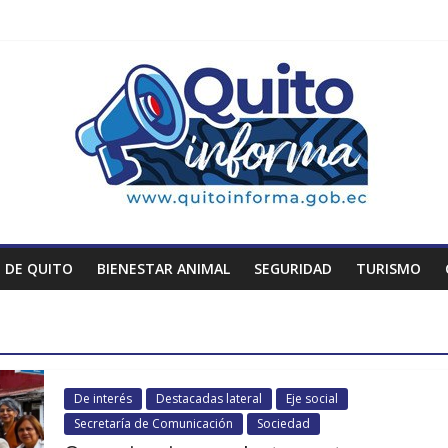
 DE QUITO
BIENESTAR ANIMAL
SEGURIDAD
TURISMO
De interés
Destacadas lateral
Eje social
Secretaría de Comunicación
Sociedad