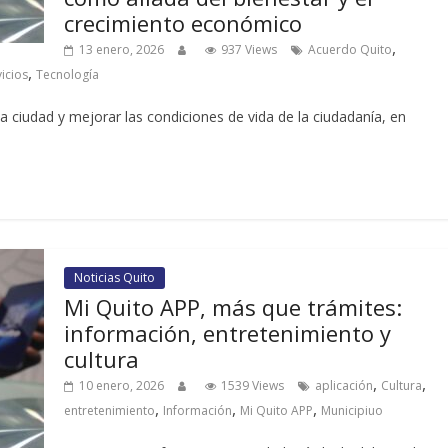
crecimiento económico
,
13 enero, 2026
937 Views
Acuerdo Quito
,
vicios
Tecnología
a ciudad y mejorar las condiciones de vida de la ciudadanía, en
Noticias Quito
Mi Quito APP, más que trámites:
información, entretenimiento y
cultura
,
,
10 enero, 2026
1539 Views
aplicación
Cultura
,
,
,
entretenimiento
Información
Mi Quito APP
Municipiuo