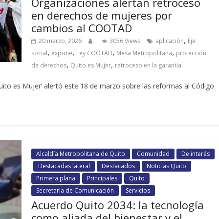
Organizaciones alertan retroceso
en derechos de mujeres por
cambios al COOTAD
,
20 marzo, 2026
3056 Views
aplicación
Eje
,
,
,
,
social
expone
Ley COOTAD
Mesa Metropolitana
protección
,
,
de derechos
Quito es Mujer
retroceso en la garantía
uito es Mujer’ alertó este 18 de marzo sobre las reformas al Código
Alcaldía Metropolitana de Quito
Comunidad
De interés
Destacadas lateral
Destacados
Noticias Quito
Primera plana
Principales
Quito
Secretaría de Comunicación
Servicios
Acuerdo Quito 2034: la tecnología
como aliada del bienestar y el