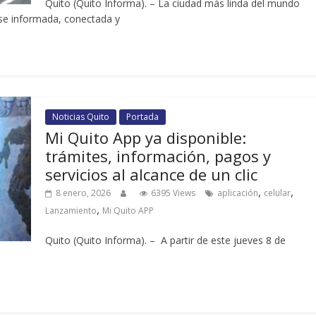
Quito (Quito Informa). – La ciudad más linda del mundo
rse informada, conectada y
Noticias Quito
Portada
Mi Quito App ya disponible:
trámites, información, pagos y
servicios al alcance de un clic
,
,
8 enero, 2026
6395 Views
aplicación
celular
,
Lanzamiento
Mi Quito APP
Quito (Quito Informa). – A partir de este jueves 8 de