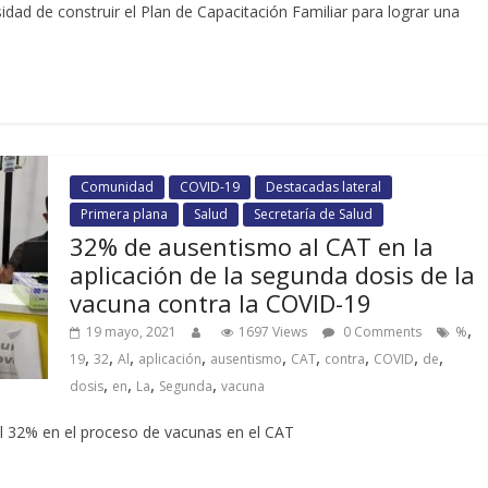
idad de construir el Plan de Capacitación Familiar para lograr una
Comunidad
COVID-19
Destacadas lateral
Primera plana
Salud
Secretaría de Salud
32% de ausentismo al CAT en la
aplicación de la segunda dosis de la
vacuna contra la COVID-19
,
19 mayo, 2021
1697 Views
0 Comments
%
,
,
,
,
,
,
,
,
,
19
32
Al
aplicación
ausentismo
CAT
contra
COVID
de
,
,
,
,
dosis
en
La
Segunda
vacuna
l 32% en el proceso de vacunas en el CAT