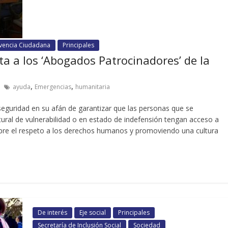
ivencia Ciudadana
Principales
a a los ‘Abogados Patrocinadores’ de la
,
,
ayuda
Emergencias
humanitaria
mseguridad en su afán de garantizar que las personas que se
ural de vulnerabilidad o en estado de indefensión tengan acceso a
mpre el respeto a los derechos humanos y promoviendo una cultura
De interés
Eje social
Principales
Secretaría de Inclusión Social
Sociedad