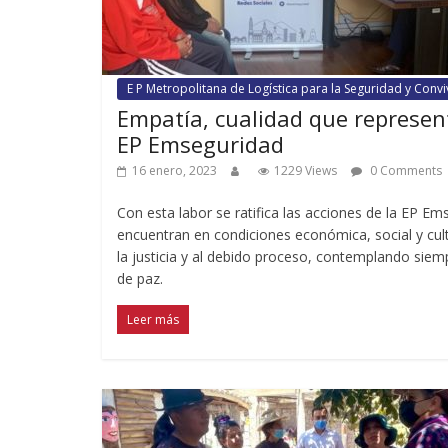
E P Metropolitana de Logística para la Seguridad y Conv
Empatía, cualidad que represent
EP Emseguridad
16 enero, 2023
1229 Views
0 Comments
Con esta labor se ratifica las acciones de la EP E
encuentran en condiciones económica, social y cult
la justicia y al debido proceso, contemplando sie
de paz.
Leer más