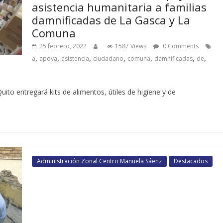
asistencia humanitaria a familias
damnificadas de La Gasca y La
Comuna
25 febrero, 2022
1587 Views
0 Comments
,
,
,
,
,
,
,
a
apoya
asistencia
ciudadano
comuna
damnificadas
de
uito entregará kits de alimentos, útiles de higiene y de
Administración Zonal Centro Manuela Sáenz
Destacados