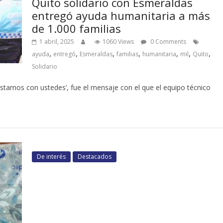
Quito solidario con Esmeraldas
entregó ayuda humanitaria a más
de 1.000 familias
1 abril, 2025
1060 Views
0 Comments
,
,
,
,
,
,
,
ayuda
entregó
Esmeraldas
familias
humanitaria
mil
Quito
Solidario
 estamos con ustedes’, fue el mensaje con el que el equipo técnico
De interés
Destacados