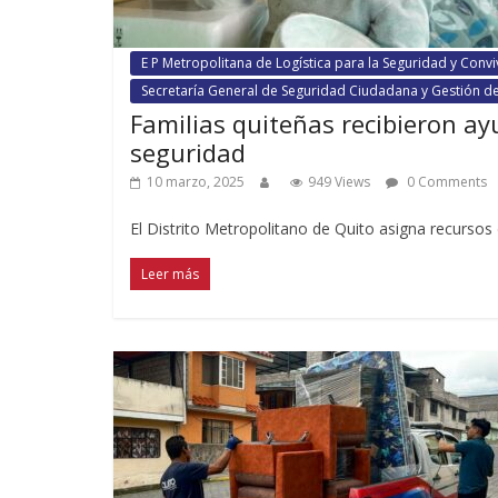
E P Metropolitana de Logística para la Seguridad y Conv
Secretaría General de Seguridad Ciudadana y Gestión d
Familias quiteñas recibieron ay
seguridad
10 marzo, 2025
949 Views
0 Comments
El Distrito Metropolitano de Quito asigna recursos 
Leer más