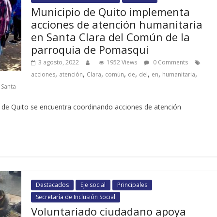
Municipio de Quito implementa
acciones de atención humanitaria
en Santa Clara del Común de la
parroquia de Pomasqui
3 agosto, 2022
1952 Views
0 Comments
,
,
,
,
,
,
,
,
acciones
atención
Clara
común
de
del
en
humanitaria
,
Santa
pio de Quito se encuentra coordinando acciones de atención
Destacados
Eje social
Principales
Secretaría de Inclusión Social
Voluntariado ciudadano apoya