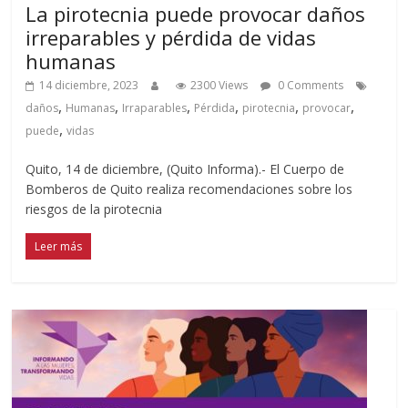
La pirotecnia puede provocar daños
irreparables y pérdida de vidas
humanas
14 diciembre, 2023
2300 Views
0 Comments
,
,
,
,
,
,
daños
Humanas
Irraparables
Pérdida
pirotecnia
provocar
,
puede
vidas
Quito, 14 de diciembre, (Quito Informa).- El Cuerpo de
Bomberos de Quito realiza recomendaciones sobre los
riesgos de la pirotecnia
Leer más