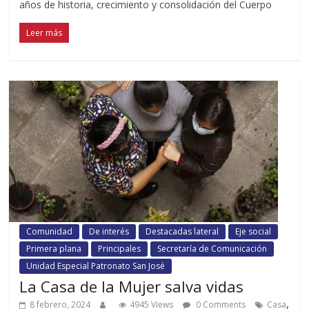
años de historia, crecimiento y consolidación del Cuerpo
Leer más
Comunidad
De interés
Destacadas lateral
Eje social
Primera plana
Principales
Secretaría de Comunicación
Unidad Especial Patronato San José
La Casa de la Mujer salva vidas
,
8 febrero, 2024
4945 Views
0 Comments
Casa