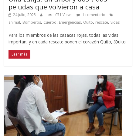
peludas que volvieron a casa
24 julio, 2025
1071 Views
1 comentario
,
,
,
,
,
,
animal
Bomberos
Cuerpo
Emergencias
Quito
rescate
vidas
Para los miembros de las casacas rojas, todas las vidas
importan, y en cada rescate ponen el corazón Quito, (Quito
Leer más