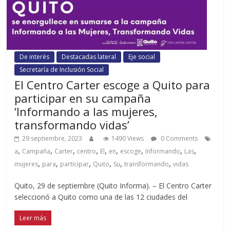
De interés
Destacadas lateral
Eje social
Secretaría de Inclusión Social
El Centro Carter escoge a Quito para
participar en su campaña
‘Informando a las mujeres,
transformando vidas’
29 septiembre, 2023
1490 Views
0 Comments
,
,
,
,
,
,
,
,
,
a
Campaña
Carter
centro
El
en
escoge
Informando
Las
,
,
,
,
,
,
mujeres
para
participar
Quito
Su
transformando
vidas
Quito, 29 de septiembre (Quito Informa). – El Centro Carter
seleccionó a Quito como una de las 12 ciudades del
Leer más