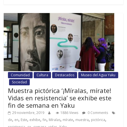
Comunidad
Cultura
Destacados
Museo del Agua Yaku
Sociedad
Muestra pictórica ‘¡Míralas, mírate!
Vidas en resistencia’ se exhibe este
fin de semana en Yaku
29 noviembre, 2019
1886 Views
0 Comments
,
,
,
,
,
,
,
,
,
de
en
Este
exhibe
fin
Míralas
mírate
muestra
pictórica
,
,
,
,
resistencia
se
semana
vidas
Yaku