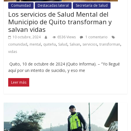
Comunidad
Destacadas lateral
Secretaría de Salud
Los servicios de Salud Mental del
Municipio de Quito transforman y
salvan vidas
10 octubre, 2024
6536 Views
1 comentario
,
,
,
,
,
,
,
comunidad
mental
quiteña
Salud
Salvan
servicios
transforman
vidas
Quito, 10 de octubre de 2024 (Quito Informa). – “Yo llegué
aquí por un intento de suicidio, y eso me
Leer más