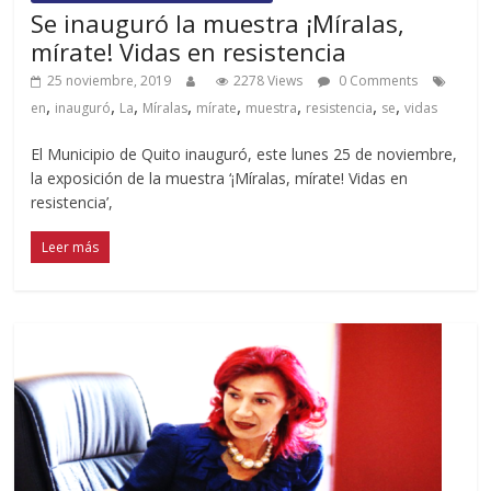
Se inauguró la muestra ¡Míralas,
mírate! Vidas en resistencia
25 noviembre, 2019
2278 Views
0 Comments
,
,
,
,
,
,
,
,
en
inauguró
La
Míralas
mírate
muestra
resistencia
se
vidas
El Municipio de Quito inauguró, este lunes 25 de noviembre,
la exposición de la muestra ‘¡Míralas, mírate! Vidas en
resistencia’,
Leer más